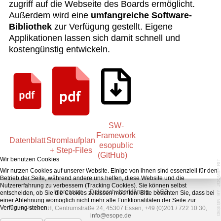
zugriff auf die Webseite des Boards ermöglicht.
Außerdem wird eine
umfangreiche Software-
Bibliothek
zur Verfügung gestellt. Eigene
Applikationen lassen sich damit schnell und
kostengünstig entwickeln.
SW-
Framework
Datenblatt
Stromlaufplan
esopublic
+ Step-Files
(GitHub)
Wir benutzen Cookies
Wir nutzen Cookies auf unserer Website. Einige von ihnen sind essenziell für den
Betrieb der Seite, während andere uns helfen, diese Website und die
Nutzererfahrung zu verbessern (Tracking Cookies). Sie können selbst
Impressum
Datenschutzerklärung
AGB
entscheiden, ob Sie die Cookies zulassen möchten. Bitte beachten Sie, dass bei
einer Ablehnung womöglich nicht mehr alle Funktionalitäten der Seite zur
Verfügung stehen.
ESoPe GmbH, Centrumstraße 24, 45307 Essen, +49 (0)201 / 722 10 30,
info@esope.de