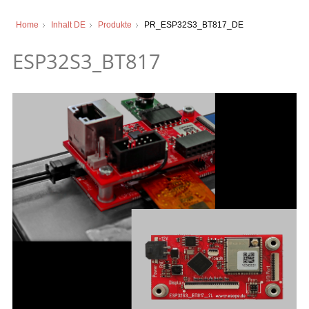
Home
Inhalt DE
Produkte
PR_ESP32S3_BT817_DE
ESP32S3_BT817