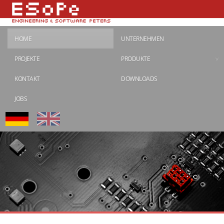
HOME
UNTERNEHMEN
PROJEKTE
PRODUKTE
KONTAKT
DOWNLOADS
JOBS