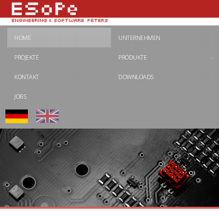
HOME
UNTERNEHMEN
PROJEKTE
PRODUKTE
KONTAKT
DOWNLOADS
JOBS