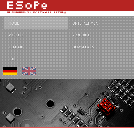
HOME
UNTERNEHMEN
PROJEKTE
PRODUKTE
KONTAKT
DOWNLOADS
JOBS