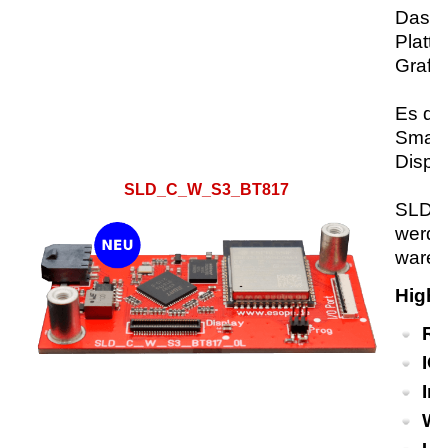
Das S
Platt
Grafi
Es di
Smart
Displa
SLD_C_W_S3_BT817
SLD_C
werden
ware-
Highl
RG
IO
In
WL