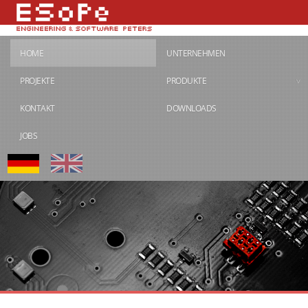
HOME
UNTERNEHMEN
PROJEKTE
PRODUKTE
KONTAKT
DOWNLOADS
JOBS