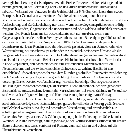
vertraglichen Leistung der Kaufpreis bzw. die Preise für weitere Nebenleistungen nicht
bereits gezahlt, ist nur Barzahlung oder Zahlung durch bankbestätigte Überweisung
möglich. Während des Verzuges ist die Geldschuld mit 8 % über dem Basiszinssatz der
Europäischen Zentralbank zu verzinsen. Wir behalten uns vor, einen höheren
Verzugsschaden nachzuweisen und diesen geltend zu machen. Der Kunde hat ein Recht zur
Aufrechnung und Zurückbehaltung nur dann, wenn seine Gegenansprüche rechtskräftig
festgestellt wurden, Gegenansprüche unbestritten sind oder solche ausdrücklich anerkannt
wurden. Der Kunde kann ein Zurückbehaltungsrecht nur ausüben, wenn sein
Gegenanspruch aus dem selben Vertragsverhältnis stammt. Bei endgültiger Nichtabnahme
der bestellten Ware haben wir Anspruch auf 10% der Vertragssumme als pauschalen
Schadensersatz. Dem Kunden wird der Nachweis gestattet, dass ein Schaden oder eine
Wertminderung bei uns überhaupt nicht oder in wesentlich geringerem Umfang als die
vorgenannte Pauschale entstanden ist. Die Geltendmachung eines höheren Schadens durch
uns ist nicht ausgeschlossen. Bei einer ersten Nichtabnahme der bestellten Ware ist der
Kunde verpflichtet, den nachweislich bei uns entstandenen Mehraufwand für die
Neuanlieferung und die zwischenzeitliche Einlagerung zu zahlen. Hierfür ist eine
ortsübliche Aufbewahrungsgebühr von dem Kunden geschuldet. Eine zweite Auslieferung
nach Annahmeverzug erfolgt nur gegen Zahlung des vereinbarten Kaufpreises und der
vorauf geführten Kosten vor Auslieferung. Wir sind berechtigt, über abgeschlossene
Teilleistungen Zwischenrechnungen zu erstellen. Diese sind binnen der dort genannten
Zahlungsfrist auszugleichen. Kommt der Vertragspartner mit seiner Zahlung in Verzug, so
sind wir nach erfolgter Mahnung und Nachfristsetzung berechtigt, vom Vertrag
zurückzutreten. Dies gilt auch bei vereinbarter Ratenzahlung, wenn der Vertragspartner mit
zwei aufeinanderfolgenden Ratenzahlungen ganz oder teilweise in Verzug gerät. Schecks
und Wechsel werden nur aufgrund besonderer Vereinbarung und grundsätzlich nur
erfüllungshalber angenommen. Die mit der Einlösung verbundenen Kosten gehen zu
Lasten des Vertragspartners. Als Zahlungseingang gilt die Einlösung der Schecks oder
Wechsel. Wir sind berechtigt, Zahlungseingänge des Vertragspartners zunächst auf dessen
ältere Schulden, und zwar zunächst auf Kosten, dann auf Zinsen und zuletzt auf die
Hauptleistung zu verrechnen.