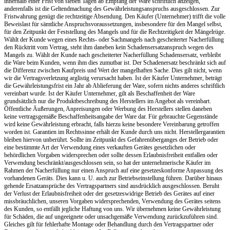
innerhalb einer Frist von sieben Tagen ab Empfang der Ware schriftlich anzeigen,
anderenfalls ist die Geltendmachung des Gewährleistungsanspruchs ausgeschlossen. Zur
Fristwahrung genügt die rechtzeitige Absendung. Den Käufer (Unternehmer) trifft die volle
Beweislast für sämtliche Anspruchsvoraussetzungen, insbesondere für den Mangel selbst,
für den Zeitpunkt der Feststellung des Mangels und für die Rechtzeitigkeit der Mängelrüge.
Wählt der Kunde wegen eines Rechts- oder Sachmangels nach gescheiterter Nacherfüllung
den Rücktritt vom Vertrag, steht ihm daneben kein Schadensersatzanspruch wegen des
Mangels zu. Wählt der Kunde nach gescheiterter Nacherfüllung Schadensersatz, verbleibt
die Ware beim Kunden, wenn ihm dies zumutbar ist. Der Schadenersatz beschränkt sich auf
die Differenz zwischen Kaufpreis und Wert der mangelhaften Sache. Dies gilt nicht, wenn
wir die Vertragsverletzung arglistig verursacht haben. Ist der Käufer Unternehmer, beträgt
die Gewährleistungsfrist ein Jahr ab Ablieferung der Ware, sofern nichts anderes schriftlich
vereinbart wurde. Ist der Käufer Unternehmer, gilt als Beschaffenheit der Ware
grundsätzlich nur die Produktbeschreibung des Herstellers im Angebot als vereinbart.
Öffentliche Äußerungen, Anpreisungen oder Werbung des Herstellers stellen daneben
keine vertragsgemäße Beschaffenheitsangabe der Ware dar. Für gebrauchte Gegenstände
wird keine Gewährleistung erbracht, falls hierzu keine besondere Vereinbarung getroffen
worden ist. Garantien im Rechtssinne erhält der Kunde durch uns nicht. Herstellergarantien
bleiben hiervon unberührt. Sollte im Zeitpunkt des Gefahrenüberganges der Betrieb oder
eine bestimmte Art der Verwendung eines verkauften Gerätes gesetzlichen oder
behördlichen Vorgaben widersprechen oder sollte dessen Erlaubnisfreiheit entfallen oder
Verwendung beschränkt/ausgeschlossen sein, so hat der unternehmerische Käufer im
Rahmen der Nacherfüllung nur einen Anspruch auf eine gesetzeskonforme Anpassung des
vorhandenen Geräts. Dies kann u. U. auch zur Betriebseinstellung führen. Darüber hinaus
gehende Ersatzansprüche des Vertragspartners sind ausdrücklich ausgeschlossen. Beruht
der Verlust der Erlaubnisfreiheit oder der gesetzeswidrige Betrieb des Gerätes auf einer
missbräuchlichen, unseren Vorgaben widersprechenden, Verwendung des Gerätes seitens
des Kunden, so entfällt jegliche Haftung von uns. Wir übernehmen keine Gewährleistung
für Schäden, die auf ungeeignete oder unsachgemäße Verwendung zurückzuführen sind.
Gleiches gilt für fehlerhafte Montage oder Behandlung durch den Vertragspartner oder