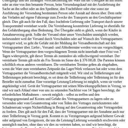
Untergangs und der zufälligen Verschlechterung der Ware mit der Übergabe an ihn selbst
oder an eine von ihm benannte Person, beim Versendungskauf mit der Auslieferung der
Sache an ihn selbst oder an den Spediteur, den Frachtführer oder eine sonst zur
Ausführung der Versendung bestimmten Person oder Anstalt auf diesen über. Dem steht
das Verladen auf eigene Fahrzeuge zum Zwecke des Transports an den Geschäftspartner
gleich. Dies gilt auch für den Fall, dass frachtfreie Lieferung oder Transport durch unsere
Transportmittel vereinbart wurde. Die Vereinbarung kostenfreier Lieferung ist ebenfalls für
den Gefahrübergang ohne Bedeutung. Der Übergabe steht es gleich, wenn der Käufer in
Annahmeverzug gerät. Sollte der Versand ohne unser Verschulden unmöglich werden,
insbesondere weil der Versand durch Verschulden oder auf Wunsch des Vertragspartners
verzögert wird, so geht die Gefahr mit der Meldung der Versandbereitschaft auf den
Vertragspartner über. Liefer-, Versand- und Abholtermine werden von uns vorgeschlagen.
Wenn der Vertragspartner dem vorgeschlagenen Termin nicht innerhalb einer Frist von 7
Tagen widerspricht, gilt dieser Termin als zumindest als stillschweigend vereinbart. Der
vereinbarte Termin gilt nicht als Fix-Termin im Sinne des § 376 HGB. Die Parteien können
schriftlich etwas anderes vereinbaren. Die vereinbarten Termine gelten als eingehalten,
wenn die Ware zum vereinbarten Zeitpunkt das Lager/Werk verlassen hat oder wenn dem
Vertragspartner die Versandbereitschaft mitgeteilt wird.
Wir sind zu Teillieferungen und
Teilleistungen jederzeit berechtigt, es sei denn die Teillieferung oder Teilleistung ist für den
Besteller nicht zumutbar.
Eine vorzeitige Leistung/Lieferung ist möglich, wenn sie vorher
angekündigt wird. Gerät der Vertragspartner mit seinen Mitwirkungspflichten in Verzug, so
sind wir nach Ablauf einer von uns zu setzenden Nachfrist von 14 Tagen berechtigt, die
erforderlichen Maßnahmen – soweit möglich – selbst zu treffen und den
Vertragsgegenstand auf Kosten und Gefahr des Vertragspartners zu lagern oder zu
versenden oder vom Gesamtvertrag oder von Teilen des Vertrages zurückzutreten oder
Schadenersatz wegen Nichterfüllung in Bezug auf den Gesamtvertrag oder Vertragsteilen
zu fordern. Dies gilt auch für den Fall, dass der Vertragspartner mit der Annahme auch nur
einer Teillieferung in Verzug gerät. Kommt es zu Verzögerungen aufgrund höherer Gewalt
oder aufgrund von Ereignissen, die uns die Leistung/Lieferung wesentlich erschweren oder
unmöglich machen, ohne dass wir dies zu vertreten haben, so sind wir berechtigt, die