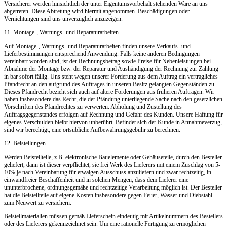
Versicherer werden hinsichtlich der unter Eigentumsvorbehalt stehenden Ware an uns
abgetreten. Diese Abtretung wird hiermit angenommen. Beschädigungen oder
Vernichtungen sind uns unverzüglich anzuzeigen.
11. Montage-, Wartungs- und Reparaturarbeiten
Auf Montage-, Wartungs- und Reparaturarbeiten finden unsere Verkaufs- und
Lieferbestimmungen entsprechend Anwendung. Falls keine anderen Bedingungen
vereinbart worden sind, ist der Rechnungsbetrag sowie Preise für Nebenleistungen bei
Abnahme der Montage bzw. der Reparatur und Aushändigung der Rechnung zur Zahlung
in bar sofort fällig. Uns steht wegen unserer Forderung aus dem Auftrag ein vertragliches
Pfandrecht an den aufgrund des Auftrages in unseren Besitz gelangten Gegenständen zu.
Dieses Pfandrecht bezieht sich auch auf ältere Forderungen aus früheren Aufträgen. Wir
haben insbesondere das Recht, die der Pfändung unterliegende Sache nach den gesetzlichen
Vorschriften des Pfandrechtes zu verwerten. Abholung und Zustellung des
Auftragsgegenstandes erfolgen auf Rechnung und Gefahr des Kunden. Unsere Haftung für
eigenes Verschulden bleibt hiervon unberührt. Befindet sich der Kunde in Annahmeverzug,
sind wir berechtigt, eine ortsübliche Aufbewahrungsgebühr zu berechnen.
12. Beistellungen
Werden Beistellteile, z.B. elektronische Bauelemente oder Gehäuseteile, durch den Besteller
geliefert, dann ist dieser verpflichtet, sie frei Werk des Lieferers mit einem Zuschlag von 5-
10% je nach Vereinbarung für etwaigen Ausschuss anzuliefern und zwar rechtzeitig, in
einwandfreier Beschaffenheit und in solchen Mengen, dass dem Lieferer eine
ununterbrochene, ordnungsgemäße und rechtzeitige Verarbeitung möglich ist. Der Besteller
hat die Beistellteile auf eigene Kosten insbesondere gegen Feuer, Wasser und Diebstahl
zum Neuwert zu versichern.
Beistellmaterialien müssen gemäß Lieferschein eindeutig mit Artikelnummern des Bestellers
oder des Lieferers gekennzeichnet sein. Um eine rationelle Fertigung zu ermöglichen