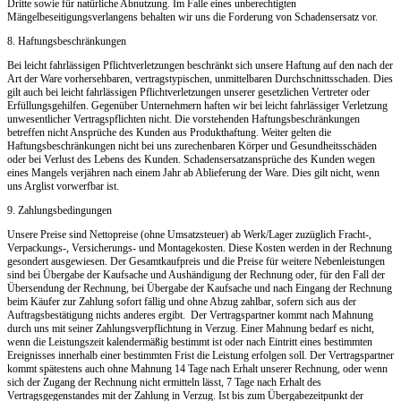
Dritte sowie für natürliche Abnutzung. Im Falle eines unberechtigten
Mängelbeseitigungsverlangens behalten wir uns die Forderung von Schadensersatz vor.
8. Haftungsbeschränkungen
Bei leicht fahrlässigen Pflichtverletzungen beschränkt sich unsere Haftung auf den nach der
Art der Ware vorhersehbaren, vertragstypischen, unmittelbaren Durchschnittsschaden. Dies
gilt auch bei leicht fahrlässigen Pflichtverletzungen unserer gesetzlichen Vertreter oder
Erfüllungsgehilfen. Gegenüber Unternehmern haften wir bei leicht fahrlässiger Verletzung
unwesentlicher Vertragspflichten nicht. Die vorstehenden Haftungsbeschränkungen
betreffen nicht Ansprüche des Kunden aus Produkthaftung. Weiter gelten die
Haftungsbeschränkungen nicht bei uns zurechenbaren Körper und Gesundheitsschäden
oder bei Verlust des Lebens des Kunden. Schadensersatzansprüche des Kunden wegen
eines Mangels verjähren nach einem Jahr ab Ablieferung der Ware. Dies gilt nicht, wenn
uns Arglist vorwerfbar ist.
9. Zahlungsbedingungen
Unsere Preise sind Nettopreise (ohne Umsatzsteuer) ab Werk/Lager zuzüglich Fracht-,
Verpackungs-, Versicherungs- und Montagekosten. Diese Kosten werden in der Rechnung
gesondert ausgewiesen. Der Gesamtkaufpreis und die Preise für weitere Nebenleistungen
sind bei Übergabe der Kaufsache und Aushändigung der Rechnung oder, für den Fall der
Übersendung der Rechnung, bei Übergabe der Kaufsache und nach Eingang der Rechnung
beim Käufer zur Zahlung sofort fällig und ohne Abzug zahlbar, sofern sich aus der
Auftragsbestätigung nichts anderes ergibt. Der Vertragspartner kommt nach Mahnung
durch uns mit seiner Zahlungsverpflichtung in Verzug. Einer Mahnung bedarf es nicht,
wenn die Leistungszeit kalendermäßig bestimmt ist oder nach Eintritt eines bestimmten
Ereignisses innerhalb einer bestimmten Frist die Leistung erfolgen soll. Der Vertragspartner
kommt spätestens auch ohne Mahnung 14 Tage nach Erhalt unserer Rechnung, oder wenn
sich der Zugang der Rechnung nicht ermitteln lässt, 7 Tage nach Erhalt des
Vertragsgegenstandes mit der Zahlung in Verzug. Ist bis zum Übergabezeitpunkt der