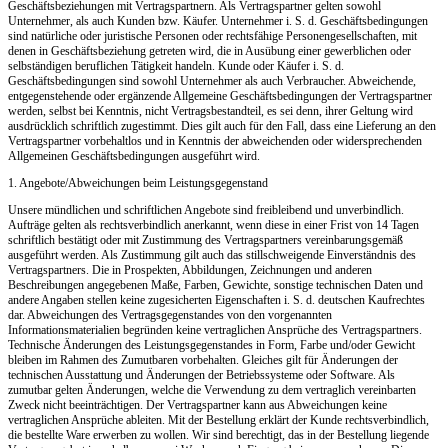
Geschäftsbeziehungen mit Vertragspartnern. Als Vertragspartner gelten sowohl
Unternehmer, als auch Kunden bzw. Käufer. Unternehmer i. S. d. Geschäftsbedingungen
sind natürliche oder juristische Personen oder rechtsfähige Personengesellschaften, mit
denen in Geschäftsbeziehung getreten wird, die in Ausübung einer gewerblichen oder
selbständigen beruflichen Tätigkeit handeln. Kunde oder Käufer i. S. d.
Geschäftsbedingungen sind sowohl Unternehmer als auch Verbraucher. Abweichende,
entgegenstehende oder ergänzende Allgemeine Geschäftsbedingungen der Vertragspartner
werden, selbst bei Kenntnis, nicht Vertragsbestandteil, es sei denn, ihrer Geltung wird
ausdrücklich schriftlich zugestimmt. Dies gilt auch für den Fall, dass eine Lieferung an den
Vertragspartner vorbehaltlos und in Kenntnis der abweichenden oder widersprechenden
Allgemeinen Geschäftsbedingungen ausgeführt wird.
1. Angebote/Abweichungen beim Leistungsgegenstand
Unsere mündlichen und schriftlichen Angebote sind freibleibend und unverbindlich.
Aufträge gelten als rechtsverbindlich anerkannt, wenn diese in einer Frist von 14 Tagen
schriftlich bestätigt oder mit Zustimmung des Vertragspartners vereinbarungsgemäß
ausgeführt werden. Als Zustimmung gilt auch das stillschweigende Einverständnis des
Vertragspartners. Die in Prospekten, Abbildungen, Zeichnungen und anderen
Beschreibungen angegebenen Maße, Farben, Gewichte, sonstige technischen Daten und
andere Angaben stellen keine zugesicherten Eigenschaften i. S. d. deutschen Kaufrechtes
dar. Abweichungen des Vertragsgegenstandes von den vorgenannten
Informationsmaterialien begründen keine vertraglichen Ansprüche des Vertragspartners.
Technische Änderungen des Leistungsgegenstandes in Form, Farbe und/oder Gewicht
bleiben im Rahmen des Zumutbaren vorbehalten. Gleiches gilt für Änderungen der
technischen Ausstattung und Änderungen der Betriebssysteme oder Software. Als
zumutbar gelten Änderungen, welche die Verwendung zu dem vertraglich vereinbarten
Zweck nicht beeinträchtigen. Der Vertragspartner kann aus Abweichungen keine
vertraglichen Ansprüche ableiten. Mit der Bestellung erklärt der Kunde rechtsverbindlich,
die bestellte Ware erwerben zu wollen. Wir sind berechtigt, das in der Bestellung liegende