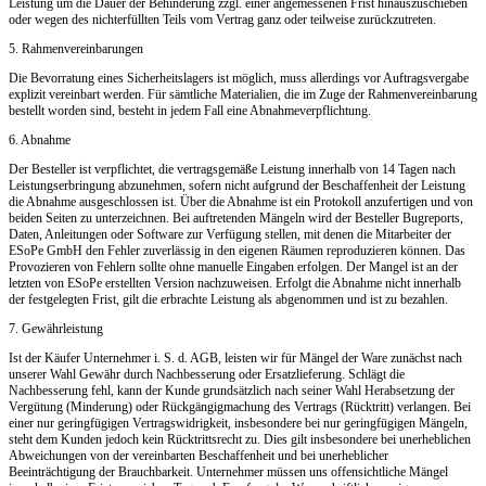
Leistung um die Dauer der Behinderung zzgl. einer angemessenen Frist hinauszuschieben
oder wegen des nichterfüllten Teils vom Vertrag ganz oder teilweise zurückzutreten.
5. Rahmenvereinbarungen
Die Bevorratung eines Sicherheitslagers ist möglich, muss allerdings vor Auftragsvergabe
explizit vereinbart werden. Für sämtliche Materialien, die im Zuge der Rahmenvereinbarung
bestellt worden sind, besteht in jedem Fall eine Abnahmeverpflichtung.
6. Abnahme
Der Besteller ist verpflichtet, die vertragsgemäße Leistung innerhalb von 14 Tagen nach
Leistungserbringung abzunehmen, sofern nicht aufgrund der Beschaffenheit der Leistung
die Abnahme ausgeschlossen ist. Über die Abnahme ist ein Protokoll anzufertigen und von
beiden Seiten zu unterzeichnen. Bei auftretenden Mängeln wird der Besteller Bugreports,
Daten, Anleitungen oder Software zur Verfügung stellen, mit denen die Mitarbeiter der
ESoPe GmbH den Fehler zuverlässig in den eigenen Räumen reproduzieren können. Das
Provozieren von Fehlern sollte ohne manuelle Eingaben erfolgen. Der Mangel ist an der
letzten von ESoPe erstellten Version nachzuweisen. Erfolgt die Abnahme nicht innerhalb
der festgelegten Frist, gilt die erbrachte Leistung als abgenommen und ist zu bezahlen.
7. Gewährleistung
Ist der Käufer Unternehmer i. S. d. AGB, leisten wir für Mängel der Ware zunächst nach
unserer Wahl Gewähr durch Nachbesserung oder Ersatzlieferung. Schlägt die
Nachbesserung fehl, kann der Kunde grundsätzlich nach seiner Wahl Herabsetzung der
Vergütung (Minderung) oder Rückgängigmachung des Vertrags (Rücktritt) verlangen. Bei
einer nur geringfügigen Vertragswidrigkeit, insbesondere bei nur geringfügigen Mängeln,
steht dem Kunden jedoch kein Rücktrittsrecht zu. Dies gilt insbesondere bei unerheblichen
Abweichungen von der vereinbarten Beschaffenheit und bei unerheblicher
Beeinträchtigung der Brauchbarkeit. Unternehmer müssen uns offensichtliche Mängel