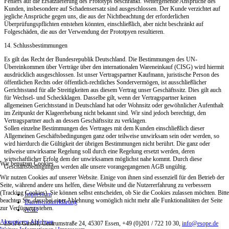
Fehlers auf die Ersatzlieferung des Prototyps beschränkt. Weitergehende Ansprüche des
Kunden, insbesondere auf Schadensersatz sind ausgeschlossen. Der Kunde verzichtet auf
jegliche Ansprüche gegen uns, die aus der Nichtbeachtung der erforderlichen
Überprüfungspflichten entstehen könnten, einschließlich, aber nicht beschränkt auf
Folgeschäden, die aus der Verwendung der Prototpyen resultieren.
14. Schlussbestimmungen
Es gilt das Recht der Bundesrepublik Deutschland. Die Bestimmungen des UN-
Übereinkommen über Verträge über den internationalen Wareneinkauf (CISG) wird hiermit
ausdrücklich ausgeschlossen. Ist unser Vertragspartner Kaufmann, juristische Person des
öffentlichen Rechts oder öffentlich-rechtliches Sondervermögen, ist ausschließlicher
Gerichtsstand für alle Streitigkeiten aus diesem Vertrag unser Geschäftssitz. Dies gilt auch
für Wechsel- und Scheckklagen. Dasselbe gilt, wenn der Vertragspartner keinen
allgemeinen Gerichtsstand in Deutschland hat oder Wohnsitz oder gewöhnlicher Aufenthalt
im Zeitpunkt der Klageerhebung nicht bekannt sind. Wir sind jedoch berechtigt, den
Vertragspartner auch an dessen Geschäftssitz zu verklagen.
Sollen einzelne Bestimmungen des Vertrages mit dem Kunden einschließlich dieser
Allgemeinen Geschäftsbedingungen ganz oder teilweise unwirksam sein oder werden, so
wird hierdurch die Gültigkeit der übrigen Bestimmungen nicht berührt. Die ganz oder
teilweise unwirksame Regelung soll durch eine Regelung ersetzt werden, deren
wirtschaftlicher Erfolg dem der unwirksamen möglichst nahe kommt. Durch diese
Wir benutzen Cookies
Geschäftsbedingungen werden alle unsere vorangegangenen AGB ungültig.
Wir nutzen Cookies auf unserer Website. Einige von ihnen sind essenziell für den Betrieb der
Seite, während andere uns helfen, diese Website und die Nutzererfahrung zu verbessern
(Tracking Cookies). Sie können selbst entscheiden, ob Sie die Cookies zulassen möchten. Bitte
Impressum
beachten Sie, dass bei einer Ablehnung womöglich nicht mehr alle Funktionalitäten der Seite
Datenschutzerklärung
zur Verfügung stehen.
AGB
Akzeptieren
Ablehnen
ESoPe GmbH, Centrumstraße 24, 45307 Essen, +49 (0)201 / 722 10 30,
info@esope.de