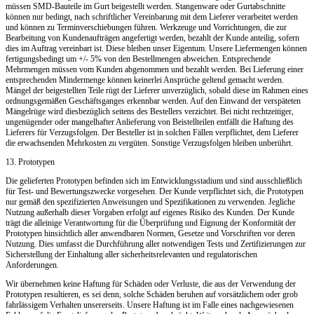
müssen SMD-Bauteile im Gurt beigestellt werden. Stangenware oder Gurtabschnitte
können nur bedingt, nach schriftlicher Vereinbarung mit dem Lieferer verarbeitet werden
und können zu Terminverschiebungen führen.
Werkzeuge und Vorrichtungen, die zur
Bearbeitung von Kundenaufträgen angefertigt werden, bezahlt der Kunde anteilig, sofern
dies im Auftrag vereinbart ist. Diese bleiben unser Eigentum.
Unsere Liefermengen können
fertigungsbedingt um +/- 5% von den Bestellmengen abweichen. Entsprechende
Mehrmengen müssen vom Kunden abgenommen und bezahlt werden. Bei Lieferung einer
entsprechenden Mindermenge können keinerlei Ansprüche geltend gemacht werden.
Mängel der beigestellten Teile rügt der Lieferer unverzüglich, sobald diese im Rahmen eines
ordnungsgemäßen Geschäftsganges erkennbar werden. Auf den Einwand der verspäteten
Mängelrüge wird diesbezüglich seitens des Bestellers verzichtet. Bei nicht rechtzeitiger,
ungenügender oder mangelhafter Anlieferung von Beistellteilen entfällt die Haftung des
Lieferers für Verzugsfolgen. Der Besteller ist in solchen Fällen verpflichtet, dem Lieferer
die erwachsenden Mehrkosten zu vergüten. Sonstige Verzugsfolgen bleiben unberührt.
13. Prototypen
Die gelieferten Prototypen befinden sich im Entwicklungsstadium und sind ausschließlich
für Test- und Bewertungszwecke vorgesehen. Der Kunde verpflichtet sich, die Prototypen
nur gemäß den spezifizierten Anweisungen und Spezifikationen zu verwenden. Jegliche
Nutzung außerhalb dieser Vorgaben erfolgt auf eigenes Risiko des Kunden. Der Kunde
trägt die alleinige Verantwortung für die Überprüfung und Eignung der Konformität der
Prototypen hinsichtlich aller anwendbaren Normen, Gesetze und Vorschriften vor deren
Nutzung. Dies umfasst die Durchführung aller notwendigen Tests und Zertifizierungen zur
Sicherstellung der Einhaltung aller sicherheitsrelevanten und regulatorischen
Anforderungen.
Wir übernehmen keine Haftung für Schäden oder Verluste, die aus der Verwendung der
Prototypen resultieren, es sei denn, solche Schäden beruhen auf vorsätzlichem oder grob
fahrlässigem Verhalten unsererseits. Unsere Haftung ist im Falle eines nachgewiesenen