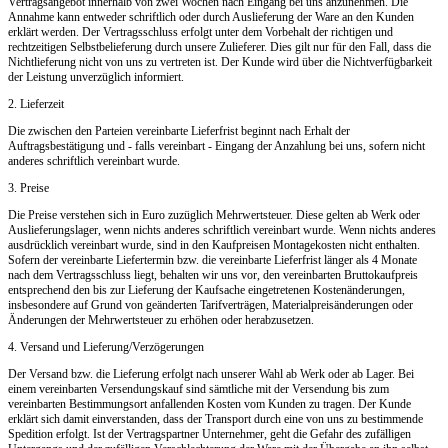
Vertragsangebot innerhalb von zwei Wochen nach Eingang bei uns anzunehmen. Die
Annahme kann entweder schriftlich oder durch Auslieferung der Ware an den Kunden
erklärt werden. Der Vertragsschluss erfolgt unter dem Vorbehalt der richtigen und
rechtzeitigen Selbstbelieferung durch unsere Zulieferer. Dies gilt nur für den Fall, dass die
Nichtlieferung nicht von uns zu vertreten ist. Der Kunde wird über die Nichtverfügbarkeit
der Leistung unverzüglich informiert.
2. Lieferzeit
Die zwischen den Parteien vereinbarte Lieferfrist beginnt nach Erhalt der
Auftragsbestätigung und - falls vereinbart - Eingang der Anzahlung bei uns, sofern nicht
anderes schriftlich vereinbart wurde.
3. Preise
Die Preise verstehen sich in Euro zuzüglich Mehrwertsteuer. Diese gelten ab Werk oder
Auslieferungslager, wenn nichts anderes schriftlich vereinbart wurde. Wenn nichts anderes
ausdrücklich vereinbart wurde, sind in den Kaufpreisen Montagekosten nicht enthalten.
Sofern der vereinbarte Liefertermin bzw. die vereinbarte Lieferfrist länger als 4 Monate
nach dem Vertragsschluss liegt, behalten wir uns vor, den vereinbarten Bruttokaufpreis
entsprechend den bis zur Lieferung der Kaufsache eingetretenen Kostenänderungen,
insbesondere auf Grund von geänderten Tarifverträgen, Materialpreisänderungen oder
Änderungen der Mehrwertsteuer zu erhöhen oder herabzusetzen.
4. Versand und Lieferung/Verzögerungen
Der Versand bzw. die Lieferung erfolgt nach unserer Wahl ab Werk oder ab Lager. Bei
einem vereinbarten Versendungskauf sind sämtliche mit der Versendung bis zum
vereinbarten Bestimmungsort anfallenden Kosten vom Kunden zu tragen. Der Kunde
erklärt sich damit einverstanden, dass der Transport durch eine von uns zu bestimmende
Spedition erfolgt. Ist der Vertragspartner Unternehmer, geht die Gefahr des zufälligen