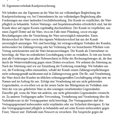
10. Eigentumsvorbehalt-Kaufpreissicherung
Wir behalten uns das Eigentum an der Ware bis zur vollständigen Begleichung der
Kaufpreisforderung vor, bei Unternehmern bis zur vollständigen Begleichung aller
Forderungen aus einer laufenden Geschäftsbeziehung. Der Kunde ist verpflichtet, die Ware
pfleglich zu behandeln. Sofern Wartungs- und Inspektionsarbeiten erforderlich sind, hat der
Kunde diese auf eigene Kosten regelmäßig durchzuführen. Der Kunde ist verpflichtet, uns
einen Zugriff Dritter auf die Ware, etwa im Falle einer Pfändung, sowie etwaige
Beschädigungen oder die Vernichtung der Ware unverzüglich mitzuteilen. Einen
Besitzwechsel der Ware sowie den eigenen Wohnsitzwechsel hat uns der Kunde
unverzüglich anzuzeigen. Wir sind berechtigt, bei vertragswidrigem Verhalten des Kunden,
insbesondere bei Zahlungsverzug oder bei Verletzung der vor bezeichneten Pflichten vom
Vertrag zurückzutreten und die Ware herauszuverlangen. Der Kunde als Unternehmer ist
berechtigt, die Ware im ordentlichen Geschäftsgang weiter zu veräußern. Er tritt uns bereits
jetzt alle Forderungen (mit allen Nebenrechten) in Höhe des Rechnungsbetrages ab, die ihm
durch die Weiterveräußerung gegen einen Dritten erwachsen. Wir nehmen die Abtretung an.
Nach der Abtretung sind wir zur Einziehung der Forderung ermächtigt. Wir behalten uns
vor, die Forderung selbst einzuziehen, sobald der Kunde seinen Zahlungsverpflichtungen
nicht ordnungsgemäß nachkommt und in Zahlungsverzug gerät. Die Be- und Verarbeitung
der Ware durch den Kunden im üblichen ordnungsgemäßen Geschäftsgang erfolgt stets im
Namen und im Auftrag für uns. Erfolgt eine Verarbeitung mit uns nicht gehörenden
Gegenständen, so erwerben wir an der neuen Sache das Miteigentum im Verhältnis zum
Wert der von uns gelieferten Ware zu den sonstigen verarbeitenden Gegenständen.
Dasselbe gilt, wenn die Ware mit anderen, uns nicht gehörenden Gegenständen vermischt
ist. Zu anderen Verfügungen außer Verwendung, Veräußerung und Verarbeitung über die
Vorbehaltsware ist der Vertragspartner nicht berechtigt. Der Vertragspartner darf den
Vertragsgegenstand insbesondere nicht verpfänden oder zur Sicherheit übereignen. Er hat
den Vertragsgegenstand pfleglich zu behandeln und auf seine Kosten insbesondere gegen
Feuer, Wasser und Diebstahl zum Neuwert zu versichern. Die Ansprüche gegen die