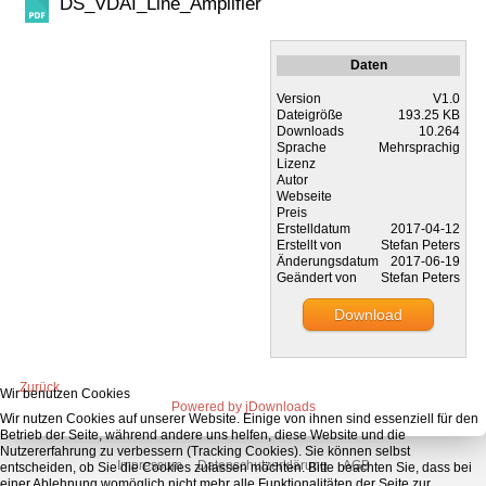
DS_VDAI_Line_Amplifier
Daten
Version
V1.0
Dateigröße
193.25 KB
Downloads
10.264
Sprache
Mehrsprachig
Lizenz
Autor
Webseite
Preis
Erstelldatum
2017-04-12
Erstellt von
Stefan Peters
Änderungsdatum
2017-06-19
Geändert von
Stefan Peters
Download
Zurück
Wir benutzen Cookies
Powered by jDownloads
Wir nutzen Cookies auf unserer Website. Einige von ihnen sind essenziell für den
Betrieb der Seite, während andere uns helfen, diese Website und die
Nutzererfahrung zu verbessern (Tracking Cookies). Sie können selbst
Impressum
Datenschutzerklärung
AGB
entscheiden, ob Sie die Cookies zulassen möchten. Bitte beachten Sie, dass bei
einer Ablehnung womöglich nicht mehr alle Funktionalitäten der Seite zur