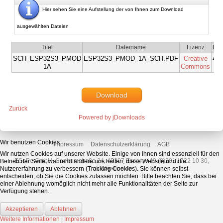
Hier sehen Sie eine Aufstellung der von Ihnen zum Download
ausgewählten Dateien
Titel
Dateiname
Lizenz
Dat
SCH_ESP32S3_PMOD
ESP32S3_PMOD_1A_SCH.PDF
Creative
459
1A
Commons
Download
Zurück
Powered by jDownloads
Wir benutzen Cookies
Impressum
Datenschutzerklärung
AGB
Wir nutzen Cookies auf unserer Website. Einige von ihnen sind essenziell für den
ESoPe GmbH, Centrumstraße 24, 45307 Essen, +49 (0)201 / 722 10 30,
Betrieb der Seite, während andere uns helfen, diese Website und die
info@esope.de
Nutzererfahrung zu verbessern (Tracking Cookies). Sie können selbst
entscheiden, ob Sie die Cookies zulassen möchten. Bitte beachten Sie, dass bei
einer Ablehnung womöglich nicht mehr alle Funktionalitäten der Seite zur
Verfügung stehen.
Akzeptieren
Ablehnen
Weitere Informationen
|
Impressum