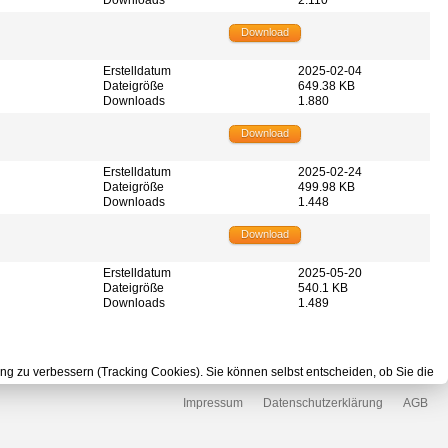
Download
Erstelldatum
2025-02-04
Dateigröße
649.38 KB
Downloads
1.880
Download
Erstelldatum
2025-02-24
Dateigröße
499.98 KB
Downloads
1.448
Download
Erstelldatum
2025-05-20
Dateigröße
540.1 KB
Downloads
1.489
ung zu verbessern (Tracking Cookies). Sie können selbst entscheiden, ob Sie die
Impressum
Datenschutzerklärung
AGB