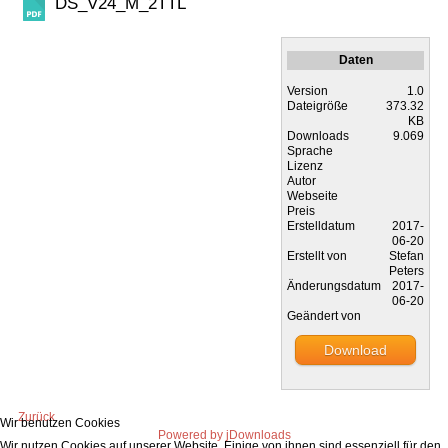
DS_V24_M_2TTL
Daten
Version
1.0
Dateigröße
373.32
KB
Downloads
9.069
Sprache
Lizenz
Autor
Webseite
Preis
Erstelldatum
2017-
06-20
Erstellt von
Stefan
Peters
Änderungsdatum
2017-
06-20
Geändert von
Download
Zurück
Wir benutzen Cookies
Powered by jDownloads
Wir nutzen Cookies auf unserer Website. Einige von ihnen sind essenziell für den