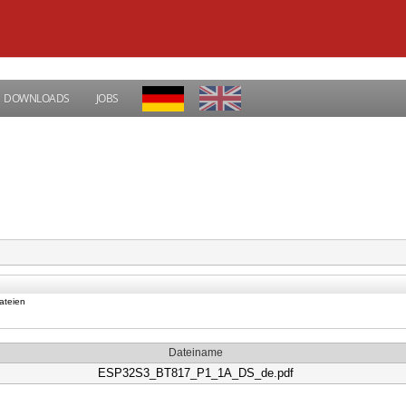
DOWNLOADS
JOBS
ateien
Dateiname
ESP32S3_BT817_P1_1A_DS_de.pdf