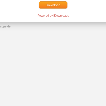
Download
Powered by jDownloads
esope.de