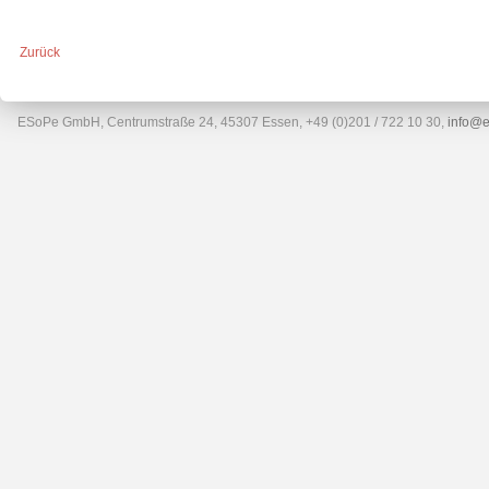
Zurück
ESoPe GmbH, Centrumstraße 24, 45307 Essen, +49 (0)201 / 722 10 30,
info@