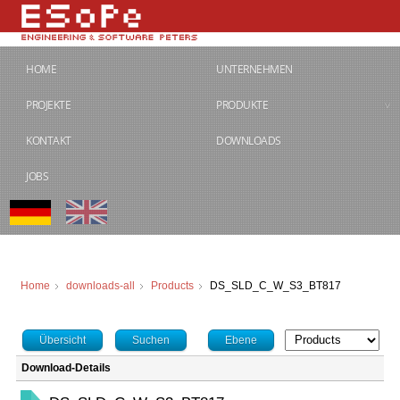
HOME
UNTERNEHMEN
PROJEKTE
PRODUKTE
KONTAKT
DOWNLOADS
JOBS
Home
downloads-all
Products
DS_SLD_C_W_S3_BT817
Übersicht
Suchen
Ebene
Download-Details