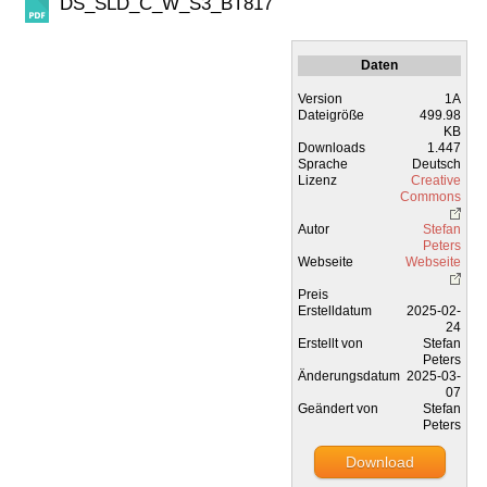
DS_SLD_C_W_S3_BT817
Daten
Version
1A
Dateigröße
499.98
KB
Downloads
1.447
Sprache
Deutsch
Lizenz
Creative
Commons
Autor
Stefan
Peters
Webseite
Webseite
Preis
Erstelldatum
2025-02-
24
Erstellt von
Stefan
Peters
Änderungsdatum
2025-03-
07
Geändert von
Stefan
Peters
Download