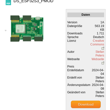
DS_ESP32S3_PMOD
Daten
Version
1A
Dateigröße
563.19
KB
Downloads
1.711
Sprache
Deutsch
Lizenz
Creative
Commons
Autor
Stefan
Peters
Webseite
Webseite
Preis
Erstelldatum
2024-04-
04
Erstellt von
Stefan
Peters
Änderungsdatum
2024-04-
08
Geändert von
Stefan
Peters
Download