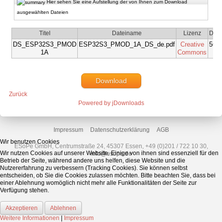
Hier sehen Sie eine Aufstellung der von Ihnen zum Download
ausgewählten Dateien
Titel
Dateiname
Lizenz
Date
DS_ESP32S3_PMOD
ESP32S3_PMOD_1A_DS_de.pdf
Creative
563
1A
Commons
Download
Zurück
Powered by jDownloads
Impressum
Datenschutzerklärung
AGB
Wir benutzen Cookies
ESoPe GmbH, Centrumstraße 24, 45307 Essen, +49 (0)201 / 722 10 30,
Wir nutzen Cookies auf unserer Website. Einige von ihnen sind essenziell für den
info@esope.de
Betrieb der Seite, während andere uns helfen, diese Website und die
Nutzererfahrung zu verbessern (Tracking Cookies). Sie können selbst
entscheiden, ob Sie die Cookies zulassen möchten. Bitte beachten Sie, dass bei
einer Ablehnung womöglich nicht mehr alle Funktionalitäten der Seite zur
Verfügung stehen.
Akzeptieren
Ablehnen
Weitere Informationen
|
Impressum